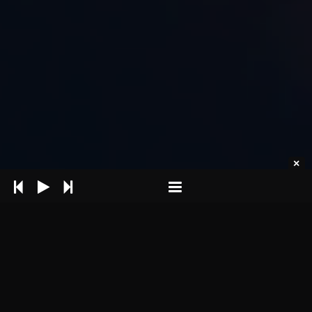
WŁĄCZ / POBIERZ PODKŁAD
Odtwórz np. na głośnikach i śpiewaj lub
Pobierz od razu podkład dźwiękowy aby