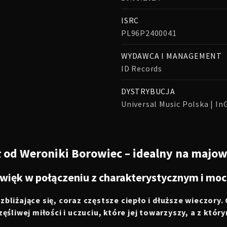
ISRC
PL96P2400041
WYDAWCA I MANAGEMENT
ID Records
DYSTRYBUCJA
Universal Music Polska | I
ł od Weroniki Borowiec – idealny na majow
źwięk w połączeniu z charakterystycznym i mo
 zbliżające się, coraz częstsze ciepło i dłuższe wieczor
zęśliwej miłości i uczuciu, które jej towarzyszy, a z któ