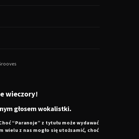
nGrooves
e wieczory!
cnym głosem wokalistki.
y. Choć “Paranoje” z tytułu może wydawać
rym wielu z nas mogło się utożsamić, choć