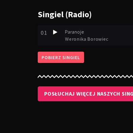
Singiel
(Radio)
01
Paranoje
Weronika Borowiec
POBIERZ SINGIEL
POSŁUCHAJ WIĘCEJ NASZYCH SING