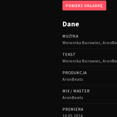
POBIERZ OKŁADKĘ
Dane
MUZYKA
Weronika Borowiec, AronB
TEKST
Weronika Borowiec, AronB
PRODUKCJA
AronBeats
MIX / MASTER
AronBeats
PREMIERA
10.05.2024