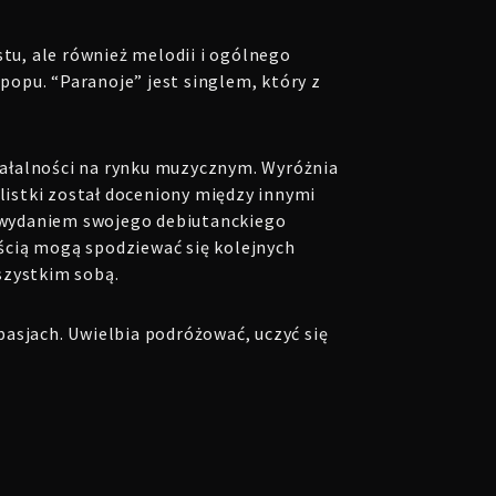
tu, ale również melodii i ogólnego
popu. “Paranoje” jest singlem, który z
iałalności na rynku muzycznym.
Wyróżnia
listki został doceniony między innymi
ad wydaniem swojego debiutanckiego
ścią mogą spodziewać się kolejnych
szystkim sobą.
pasjach.
Uwielbia podróżować, uczyć się