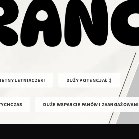
IETNY LETNIACZEK!
DUŻY POTENCJAŁ :)
TYCHCZAS
DUŻE WSPARCIE FANÓW I ZAANGAŻOWANI