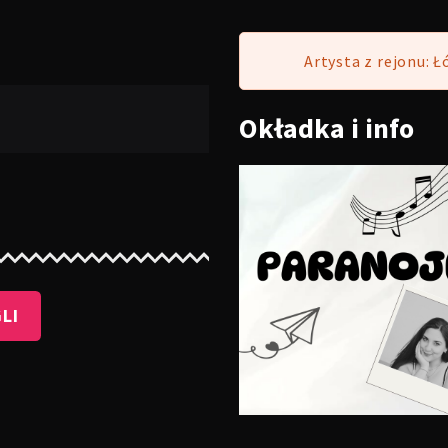
Artysta z rejonu: Ł
Okładka
i info
LI