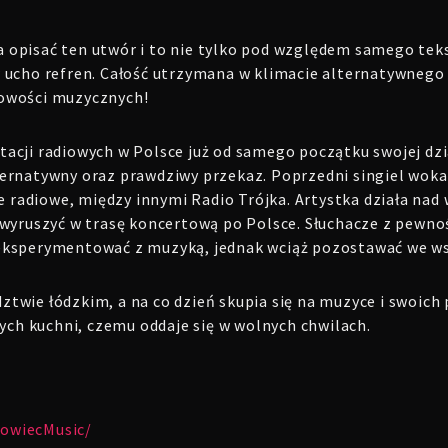
 opisać ten utwór i to nie tylko pod względem samego teks
 ucho refren. Całość utrzymana w klimacie alternatywnego 
nowości muzycznych!
tacji radiowych w Polsce już od samego początku swojej dz
ternatywny oraz prawdziwy przekaz. Poprzedni singiel woka
cje radiowe, między innymi Radio Trójka. Artystka działa n
ż wyruszyć w trasę koncertową po Polsce. Słuchacze z pewno
 eksperymentować z muzyką, jednak wciąż pozostawać we w
twie łódzkim, a na co dzień skupia się na muzyce i swoich 
ch kuchni, czemu oddaje się w wolnych chwilach.
owiecMusic/