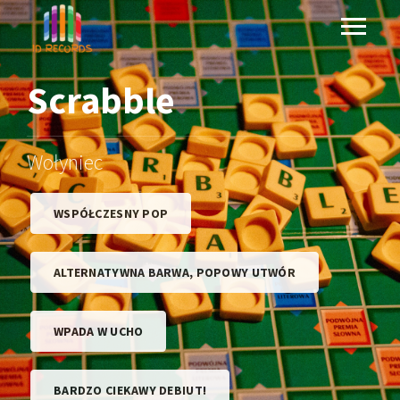
Scrabble
Wołyniec
WSPÓŁCZESNY POP
ALTERNATYWNA BARWA, POPOWY UTWÓR
WPADA W UCHO
BARDZO CIEKAWY DEBIUT!