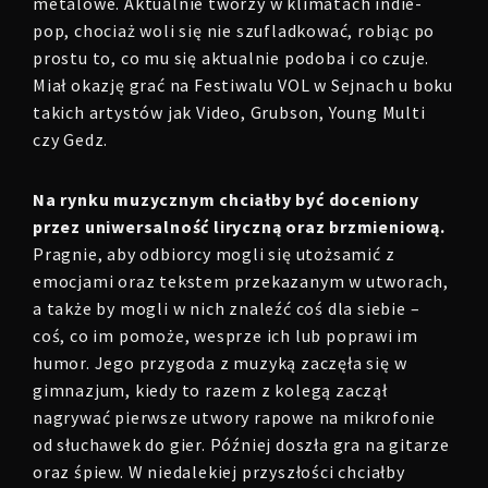
metalowe. Aktualnie tworzy w klimatach indie-
pop, chociaż woli się nie szufladkować, robiąc po
prostu to, co mu się aktualnie podoba i co czuje.
Miał okazję grać na Festiwalu VOL w Sejnach u boku
takich artystów jak Video, Grubson, Young Multi
czy Gedz.
Na rynku muzycznym chciałby być doceniony
przez uniwersalność liryczną oraz brzmieniową.
Pragnie, aby odbiorcy mogli się utożsamić z
emocjami oraz tekstem przekazanym w utworach,
a także by mogli w nich znaleźć coś dla siebie –
coś, co im pomoże, wesprze ich lub poprawi im
humor. Jego przygoda z muzyką zaczęła się w
gimnazjum, kiedy to razem z kolegą zaczął
nagrywać pierwsze utwory rapowe na mikrofonie
od słuchawek do gier. Później doszła gra na gitarze
oraz śpiew. W niedalekiej przyszłości chciałby