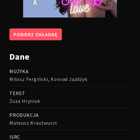
POBIERZ OKŁADKĘ
Dane
MUZYKA
Milosz Fergiński, Konrad Jażdżyk
TEKST
Zuza Hryniuk
PRODUKCJA
Mateusz Krautwurst
ISRC