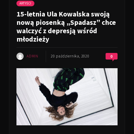
ARTYŚCI
15-letnia Ula Kowalska swoją
nową piosenką „Spadasz” chce
walczyć z depresją wśród
młodzieży
ADMIN
20 października, 2020
0