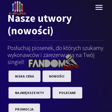
Nasze
utwory
(nowości)
Posłuchaj piosenek, do których szukamy
wykonawców i zarezerwuj ją na Twój
singiel!
NISKA CENA
NOWOŚCI
NAJWIĘKSZE HITY
POLECANE
PROMOCJA