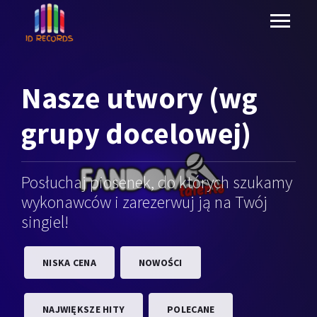
Nasze
utwory (wg
grupy docelowej)
Posłuchaj piosenek, do których szukamy
wykonawców i zarezerwuj ją na Twój
singiel!
NISKA CENA
NOWOŚCI
NAJWIĘKSZE HITY
POLECANE