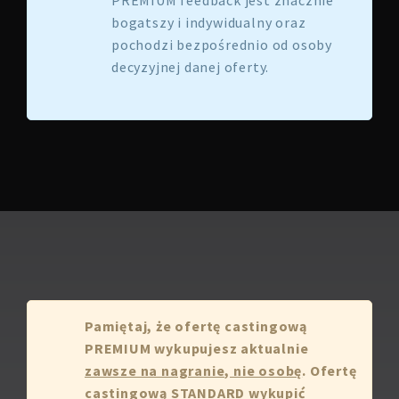
PREMIUM feedback jest znacznie
bogatszy i indywidualny oraz
pochodzi bezpośrednio od osoby
decyzyjnej danej oferty.
Pamiętaj, że ofertę castingową
PREMIUM wykupujesz aktualnie
zawsze na nagranie, nie osobę
. Ofertę
castingową STANDARD wykupić