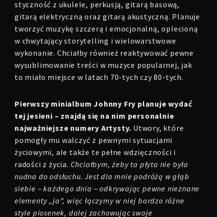
styczność z ukulele, perkusją, gitarą basową,
gitarą elektryczną oraz gitarą akustyczną. Planuje
tworzyć muzykę szczerą i emocjonalną, oplecioną
w chwytający storytelling i wielowarstwowe
wykonanie. Chciałby również reaktywować pewne
wysublimowanie treści w muzyce popularnej, jak
to miało miejsce w latach 70-tych czy 80-tych.
Pierwszy minialbum Johnny Fry planuje wydać
tej jesieni – znajdą się na nim personalnie
najważniejsze numery Artysty.
Utwory, które
pomogły mu walczyć z pewnymi sytuacjami
życiowymi, ale także te pełne wdzięczności i
radości z życia.
Chciałbym, żeby ta płyta nie była
nudna do odsłuchu. Jest dla mnie podróżą w głąb
siebie – każdego dnia – odkrywając pewne nieznane
elementy „ja”, więc łączymy w niej bardzo różne
style piosenek, dalej zachowując swoje