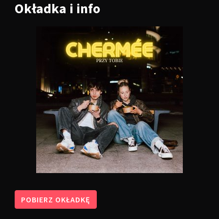
Okładka
i info
POBIERZ OKŁADKĘ