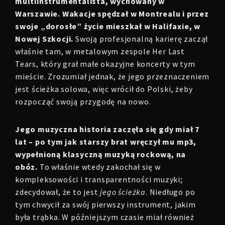
multiinstrumentalista, wychowany w
Warszawie. Wakacje spędzał w Montrealu i przez
swoje „dorosłe” życie mieszkał w Halifaxie, w
Nowej Szkocji.
Swoją profesjonalną karierę zaczął
właśnie tam, w metalowym zespole Her Last
Tears, który grał małe okazyjne koncerty w tym
mieście. Zrozumiał jednak, że jego przeznaczeniem
jest ścieżka solowa, więc wrócił do Polski, żeby
rozpocząć swoją przygodę na nowo.
Jego muzyczna historia zaczęła się gdy miał 7
lat – po tym jak starszy brat wręczył mu mp3,
wypełnioną klasyczną muzyką rockową, na
obóz.
To właśnie wtedy zakochał się w
kompleksowości i transparentności muzyki;
zdecydował, że to jest
jego ścieżka
. Niedługo po
tym chwycił za swój pierwszy instrument, jakim
była trąbka. W późniejszym czasie miał również