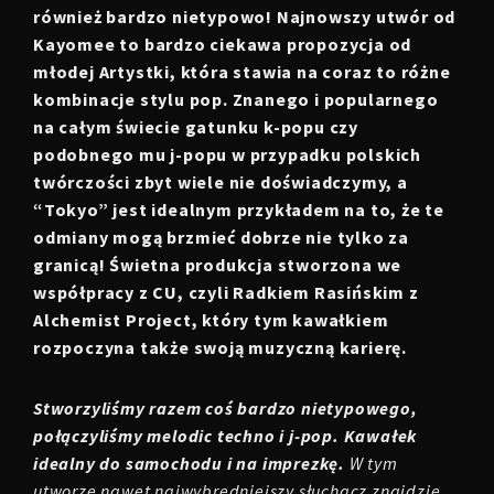
również bardzo nietypowo! Najnowszy utwór od
Kayomee to bardzo ciekawa propozycja od
młodej Artystki, która stawia na coraz to różne
kombinacje stylu pop. Znanego i popularnego
na całym świecie gatunku k-popu czy
podobnego mu j-popu w przypadku polskich
twórczości zbyt wiele nie doświadczymy, a
“Tokyo” jest idealnym przykładem na to, że te
odmiany mogą brzmieć dobrze nie tylko za
granicą! Świetna produkcja stworzona we
współpracy z CU, czyli Radkiem Rasińskim z
Alchemist Project, który tym kawałkiem
rozpoczyna także swoją muzyczną karierę.
Stworzyliśmy razem coś bardzo nietypowego,
połączyliśmy melodic techno i j-pop. Kawałek
idealny do samochodu i na imprezkę.
W tym
utworze nawet najwybredniejszy słuchacz znajdzie