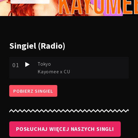
Singiel
(Radio)
Tokyo
01
Kayomee x CU
POBIERZ SINGIEL
POSŁUCHAJ WIĘCEJ NASZYCH SINGLI