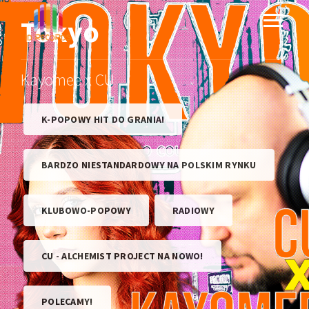
Tokyo
Kayomee x CU
K-POPOWY HIT DO GRANIA!
BARDZO NIESTANDARDOWY NA POLSKIM RYNKU
KLUBOWO-POPOWY
RADIOWY
CU - ALCHEMIST PROJECT NA NOWO!
POLECAMY!