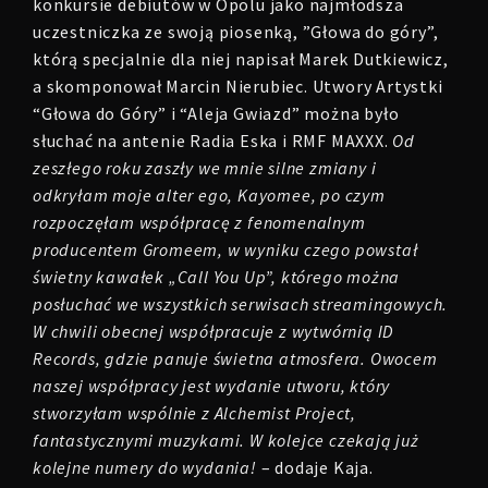
konkursie debiutów w Opolu jako najmłodsza
uczestniczka ze swoją piosenką, ”Głowa do góry”,
którą specjalnie dla niej napisał Marek Dutkiewicz,
a skomponował Marcin Nierubiec. Utwory Artystki
“Głowa do Góry” i “Aleja Gwiazd” można było
słuchać na antenie Radia Eska i RMF MAXXX.
Od
zeszłego roku zaszły we mnie silne zmiany i
odkryłam moje alter ego, Kayomee, po czym
rozpoczęłam współpracę z fenomenalnym
producentem Gromeem, w wyniku czego powstał
świetny kawałek „Call You Up”, którego można
posłuchać we wszystkich serwisach streamingowych.
W chwili obecnej współpracuje z wytwórnią ID
Records, gdzie panuje świetna atmosfera. Owocem
naszej współpracy jest wydanie utworu, który
stworzyłam wspólnie z Alchemist Project,
fantastycznymi muzykami. W kolejce czekają już
kolejne numery do wydania!
– dodaje Kaja.