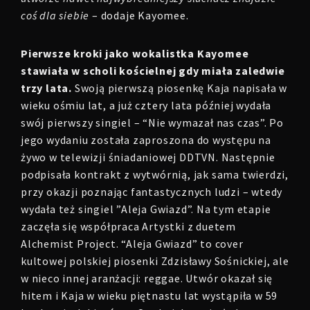
coś dla siebie
– dodaje Kayomee.
Pierwsze kroki jako wokalistka Kayomee
stawiała w scholi kościelnej gdy miała zaledwie
trzy lata.
Swoją pierwszą piosenkę Kaja napisała w
wieku ośmiu lat, a już cztery lata później wydała
swój pierwszy singiel – “Nie wymazał nas czas”. Po
jego wydaniu została zaproszona do występu na
żywo w telewizji śniadaniowej DDTVN. Następnie
podpisała kontrakt z wytwórnią, jak sama twierdzi,
przy okazji poznając fantastycznych ludzi – wtedy
wydała też singiel ”Aleja Gwiazd”. Na tym etapie
zaczęła się współpraca Artystki z duetem
Alchemist Project. “Aleja Gwiazd” to cover
kultowej polskiej piosenki Zdzisławy Sośnickiej, ale
w nieco innej aranżacji: reggae. Utwór okazał się
hitem i Kaja w wieku piętnastu lat wystąpiła w 59