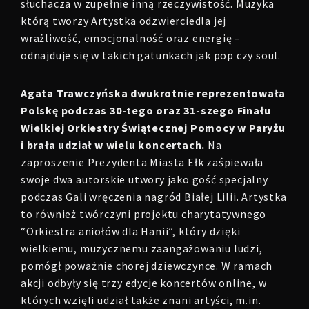
słuchacza w zupełnie inną rzeczywistość. Muzyka
którą tworzy Artystka odzwierciedla jej
wrażliwość, emocjonalność oraz energię –
odnajduje się w takich gatunkach jak pop czy soul.
Agata Trawczyńska dwukrotnie reprezentowała
Polskę podczas 30-tego oraz 31-szego Finału
Wielkiej Orkiestry Świątecznej Pomocy w Paryżu
i brała udział w wielu koncertach.
Na
zaproszenie Prezydenta Miasta Ełk zaśpiewała
swoje dwa autorskie utwory jako gość specjalny
podczas Gali wręczenia nagród Białej Lilii. Artystka
to również twórczyni projektu charytatywnego
“Orkiestra aniołów dla Hanii”, który dzięki
wielkiemu, muzycznemu zaangażowaniu ludzi,
pomógł poważnie chorej dziewczynce. W ramach
akcji odbyły się trzy edycje koncertów online, w
których wzięli udział także znani artyści, m.in.