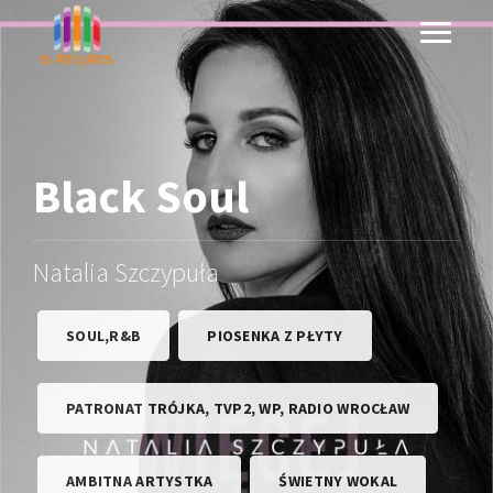
Black Soul
Natalia Szczypuła
SOUL,R&B
PIOSENKA Z PŁYTY
PATRONAT TRÓJKA, TVP2, WP, RADIO WROCŁAW
AMBITNA ARTYSTKA
ŚWIETNY WOKAL