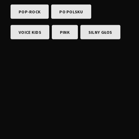
POP-ROCK
PO POLSKU
VOICE KIDS
PINK
SILNY GŁOS