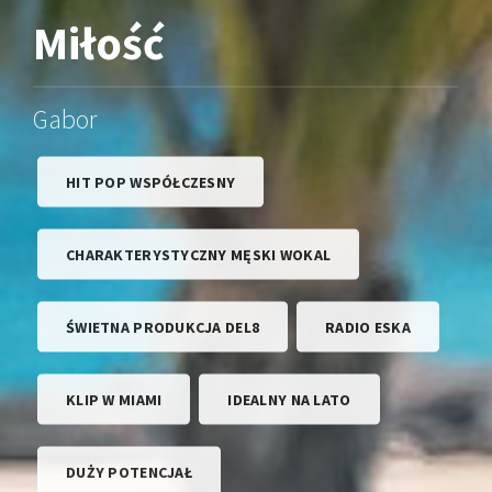
Miłość
Gabor
HIT POP WSPÓŁCZESNY
CHARAKTERYSTYCZNY MĘSKI WOKAL
ŚWIETNA PRODUKCJA DEL8
RADIO ESKA
KLIP W MIAMI
IDEALNY NA LATO
DUŻY POTENCJAŁ