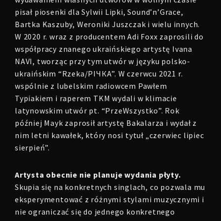
pisał piosenki dla Sylwii Lipki, Sound’n’Grace,
Bartka Kaszuby, Weroniki Juszczak i wielu innych.
W 2020 r. wraz z producentem Adi Foxx zaprosili do
współpracy znanego ukraińskiego artystę Ivana
NAVI, tworząc przy tym utwór w języku polsko-
ukraińskim “Rzeka/РІЧКА”. W czerwcu 2021 r.
wspólnie z lubelskim radiowcem Pawłem
Typiakiem i raperem TKM wydali w klimacie
latynowskim utwór pt. “PrzeWszystko”. Rok
później Mayk zaprosił artystę Bakalarza i wydał z
nim letni kawałek, który nosi tytuł „czerwiec lipiec
sierpień”.
Artysta obecnie nie planuje wydania płyty.
Skupia się na konkretnych singlach, co pozwala mu
eksperymentować z różnymi stylami muzycznymi i
nie ograniczać się do jednego konkretnego