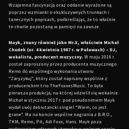
Wzajemna fascynacja oraz oddanie wyrażone są
poprzez wzmianki o ekskluzywnych trunkach i
tanecznych popisach, podkreślając, że to właśnie
te chwile pozostaną w pamięci na zawsze.
Mayk, znany również jako Mr.X, właściwie Michał
Chudek (ur. 4 kwietnia 1987 r. w Puławach) – DJ,
wokalista, producent muzyczny.
W maju 2016 r.
został zaproszony przez producenta muzycznego
Remo do wspólnego wykonania utworu
“Zaryzykuj”, który został napisany wspólnie z
producenckim trio TheFoxxesMusic. To była
pierwsza produkcja, na której udzielił się wokalnie.
Michał w styczniu 2017 r. pod pseudonimem Mayk
wydał swój debiutancki singiel “Wiem, co jest
grane”. Ma na koncie wspólne nagrania z B.R.O.,
TKM, Remo, Pit, Adi Foxx, Hans. Mayk poza
wydawaniem własnych utworów w wolnym czasie