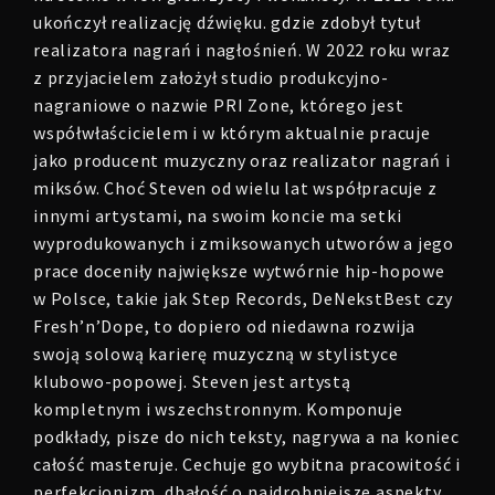
ukończył realizację dźwięku. gdzie zdobył tytuł
realizatora nagrań i nagłośnień. W 2022 roku wraz
z przyjacielem założył studio produkcyjno-
nagraniowe o nazwie PRI Zone, którego jest
współwłaścicielem i w którym aktualnie pracuje
jako producent muzyczny oraz realizator nagrań i
miksów. Choć Steven od wielu lat współpracuje z
innymi artystami, na swoim koncie ma setki
wyprodukowanych i zmiksowanych utworów a jego
prace doceniły największe wytwórnie hip-hopowe
w Polsce, takie jak Step Records, DeNekstBest czy
Fresh’n’Dope, to dopiero od niedawna rozwija
swoją solową karierę muzyczną w stylistyce
klubowo-popowej. Steven jest artystą
kompletnym i wszechstronnym. Komponuje
podkłady, pisze do nich teksty, nagrywa a na koniec
całość masteruje. Cechuje go wybitna pracowitość i
perfekcjonizm, dbałość o najdrobniejsze aspekty