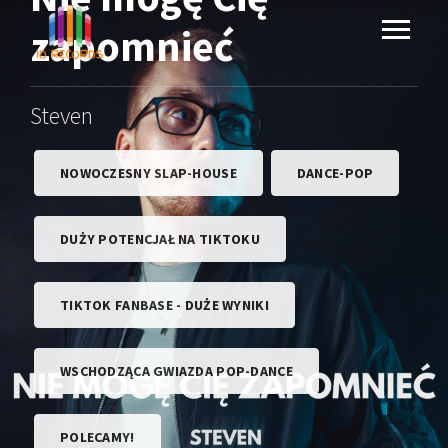
zapomnieć
Steven
NOWOCZESNY SLAP-HOUSE
DANCE-POP
DUŻY POTENCJAŁ NA TIKTOKU
TIKTOK FANBASE - DUŻE WYNIKI
WSCHODZĄCA GWIAZDA POP-DANCE
POLECAMY!