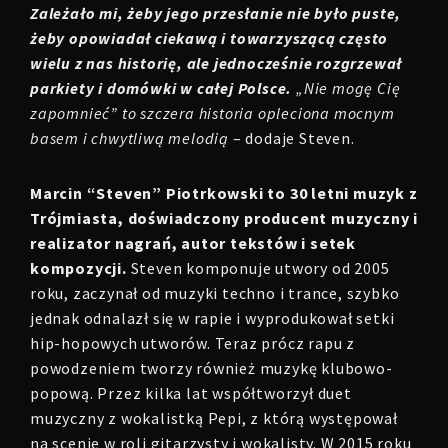
Zależało mi, żeby jego przesłanie nie było puste,
żeby opowiadał ciekawą i towarzyszącą często
wielu z nas historię, ale jednocześnie rozgrzewał
parkiety i domówki w całej Polsce.
„Nie mogę Cię
zapomnieć” to szczera historia opleciona mocnym
basem i chwytliwą melodią
– dodaje Steven.
Marcin “Steven” Piotrkowski to 30 letni muzyk z
Trójmiasta, doświadczony producent muzyczny i
realizator nagrań, autor tekstów i setek
kompozycji.
Steven komponuje utwory od 2005
roku, zaczynał od muzyki techno i trance, szybko
jednak odnalazł się w rapie i wyprodukował setki
hip-hopowych utworów. Teraz prócz rapu z
powodzeniem tworzy również muzykę klubowo-
popową. Przez kilka lat współtworzył duet
muzyczny z wokalistką Pepi, z którą występował
na scenie w roli gitarzysty i wokalisty. W 2015 roku