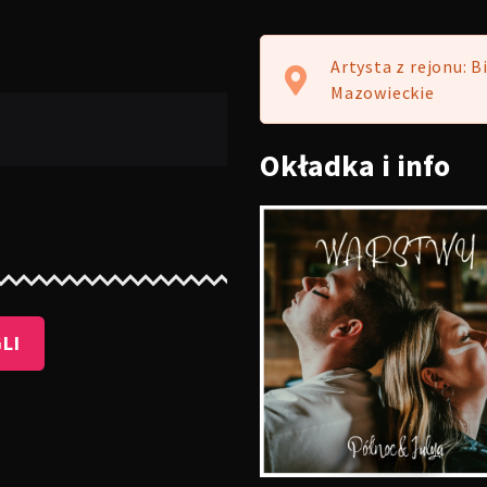
Artysta z rejonu: B
Mazowieckie
Okładka
i info
LI