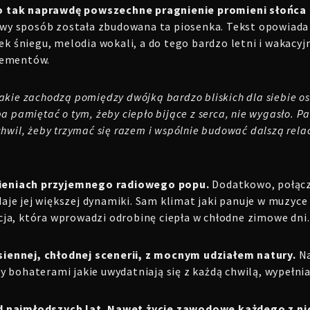
o tak naprawdę powszechne pragnienie promieni słońca 
wy sposób została zbudowana ta piosenka. Tekst opowiada 
tek śniegu, melodia wokali, a do tego bardzo letni i wakacy
lementów.
akie zachodzą pomiędzy dwójką bardzo bliskich dla siebie os
ba pamiętać o tym, żeby ciepło bijące z serca, nie wygasło. 
hwil, żeby trzymać się razem i wspólnie budować dalszą relac
mieniach przyjemnego radiowego popu.
Dodatkowo, połącz
je jej większej dynamiki. Sam klimat jaki panuje w muzyce 
cja, która wprowadzi odrobinę ciepła w chłodne zimowe dni.
siennej, chłodnej scenerii, z mocnym udziałem natury.
N
 bohaterami jakie uwydatniają się z każdą chwilą, wypełniaj
d najmłodszych lat. Nawet życie zawodowe każdego z nich