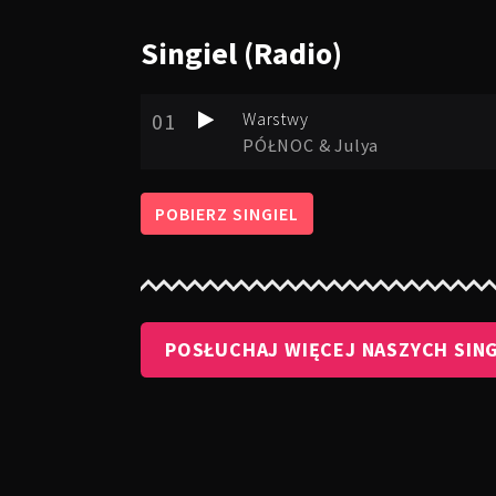
Singiel
(Radio)
01
Warstwy
PÓŁNOC & Julya
POBIERZ SINGIEL
POSŁUCHAJ WIĘCEJ NASZYCH SING