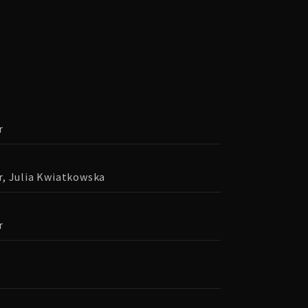
r
, Julia Kwiatkowska
r