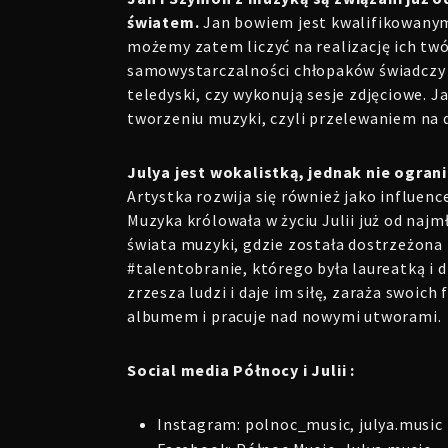
światem.
Jan bowiem jest kwalifikowanym
możemy zatem liczyć na realizację ich tw
samowystarczalności chłopaków świadczy 
teledyski, czy wykonują sesje zdjęciowe. J
tworzeniu muzyki, czyli przelewaniem na d
Julya jest wokalistką, jednak nie ogran
Artystka rozwija się również jako influen
Muzyka królowała w życiu Julii już od najm
świata muzyki, gdzie została dostrzeżona 
#talentobranie, którego była laureatką i 
zrzesza ludzi i daje im siłę, zaraża swoi
albumem i pracuje nad nowymi utworami.
Social media Północy i Julii :
Instagram:
polnoc_music,
julya.music