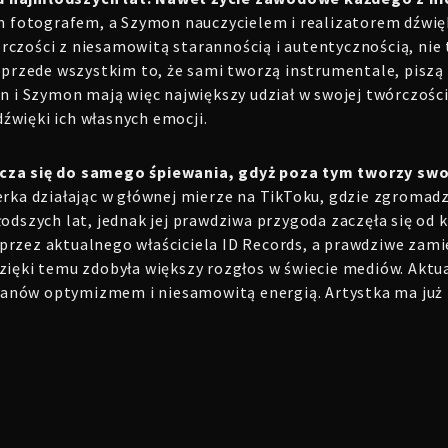
 fotografem, a Szymon nauczycielem i realizatorem dźwię
órczości z niesamowitą starannością i autentycznością, nie
przede wszystkim to, że
sami tworzą instrumentale, piszą 
an i Szymon mają więc największy udział w swojej twórczości,
źwięki ich własnych emocji.
icza się do samego śpiewania, gdyż poza tym tworzy swo
cerka działając w głównej mierze na TikToku, gdzie zgromadz
łodszych lat, jednak jej prawdziwa przygoda zaczęła się od
przez aktualnego właściciela ID Records, a prawdziwe zami
dzięki temu zdobyła większy rozgłos w świecie mediów. Aktu
ch fanów optymizmem i niesamowitą energią. Artystka ma już