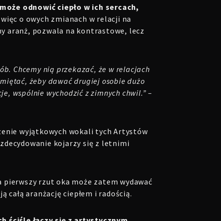
może odnowić ciepło w ich sercach,
więc o owych zmianach w relacji na
jny aranż, pozwala na kontrastowe, lecz
ób. Chcemy nią przekazać, że w relacjach
Pamiętać, żeby dawać drugiej osobie dużo
je, wspólnie wychodzić z zimnych chwil.” –
enie wyjątkowych wokali tych Artystów
zdecydowanie kojarzy się z letnimi
a pierwszy rzut oka może zatem wydawać
ą całą aranżację ciepłem i radością.
 ściśle łączy się z artystycznym