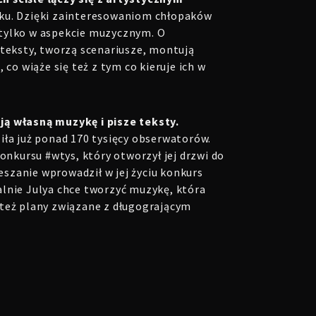
ku. Dzięki zainteresowaniom chłopaków
 tylko w aspekcie muzycznym. O
teksty, tworzą scenariusze, montują
 co wiąże się też z tym co kieruje ich w
ją własną muzykę i pisze teksty.
iła już ponad 170 tysięcy obserwatorów.
 konkursu
#wtys, który otworzył jej drzwi do
eszanie wprowadził w jej życiu konkurs
alnie Julya chce tworzyć muzykę, która
 też plany związane z długogrającym