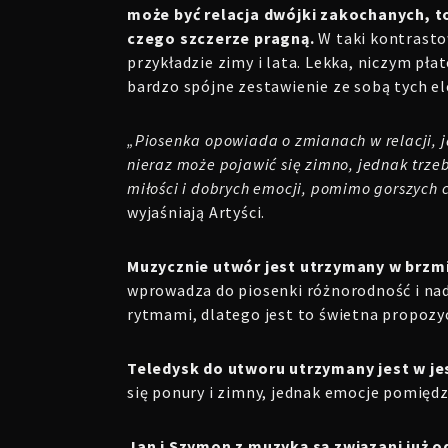
może być relacja dwójki zakochanych, t
czego szczerze pragną.
W taki kontrasto
przykładzie zimy i lata. Lekka, niczym pła
bardzo spójne zestawienie ze sobą tych e
„Piosenka opowiada o zmianach w relacji, j
nieraz może pojawić się zimno, jednak trze
miłości i dobrych emocji, pomimo gorszych c
wyjaśniają Artyści.
Muzycznie utwór jest utrzymany w brz
wprowadza do piosenki różnorodność i nada
rytmami, dlatego jest to świetna propozy
Teledysk do utworu utrzymany jest w je
się ponury i zimny, jednak emocje pomiędzy
Jan i Szymon z muzyką są związani już o